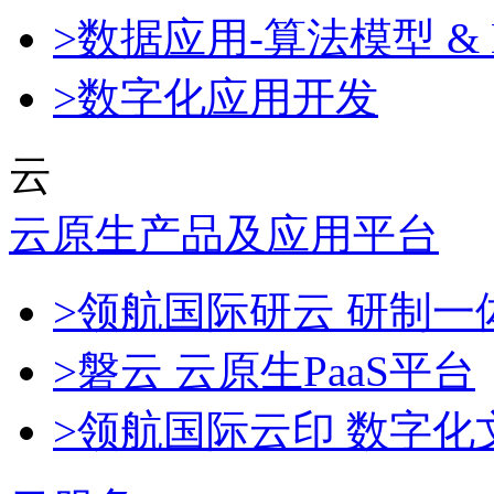
>数据应用-算法模型 & 
>数字化应用开发
云
云原生产品及应用平台
>领航国际研云 研制
>磐云 云原生PaaS平台
>领航国际云印 数字化