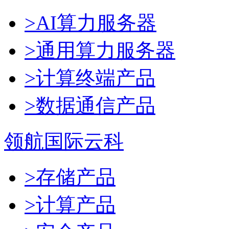
>AI算力服务器
>通用算力服务器
>计算终端产品
>数据通信产品
领航国际云科
>存储产品
>计算产品