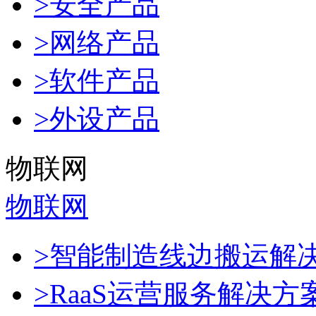
>安全产品
>网络产品
>软件产品
>外设产品
物联网
物联网
>智能制造线边搬运解
>RaaS运营服务解决方