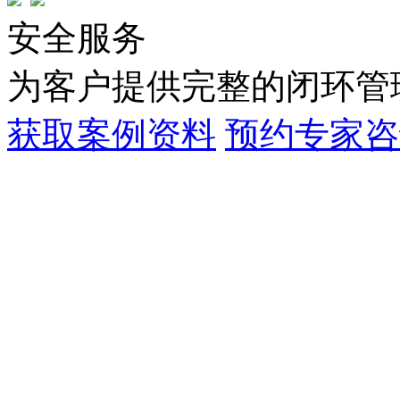
安全服务
为客户提供完整的闭环管
获取案例资料
预约专家咨