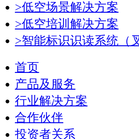
>低空场景解决方案
>低空培训解决方案
>智能标识识读系统（
首页
产品及服务
行业解决方案
合作伙伴
投资者关系