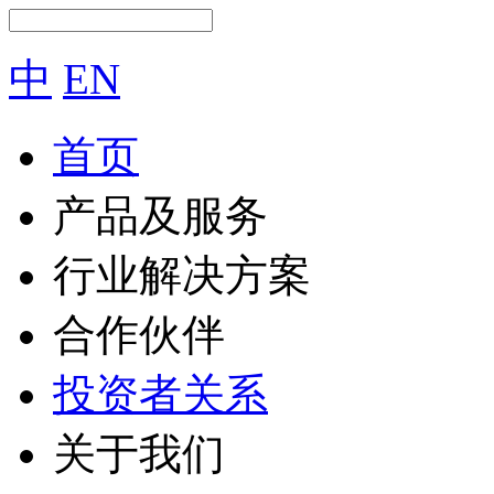
中
EN
首页
产品及服务
行业解决方案
合作伙伴
投资者关系
关于我们