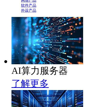
网络产品
软件产品
外设产品
AI算力服务器
了解更多