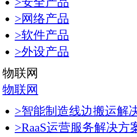
>安全产品
>网络产品
>软件产品
>外设产品
物联网
物联网
>智能制造线边搬运解
>RaaS运营服务解决方