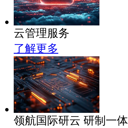
云管理服务
了解更多
领航国际研云 研制一