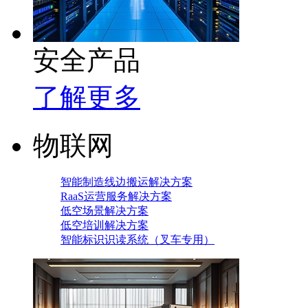
安全产品
了解更多
物联网
智能制造线边搬运解决方案
RaaS运营服务解决方案
低空场景解决方案
低空培训解决方案
智能标识识读系统（叉车专用）