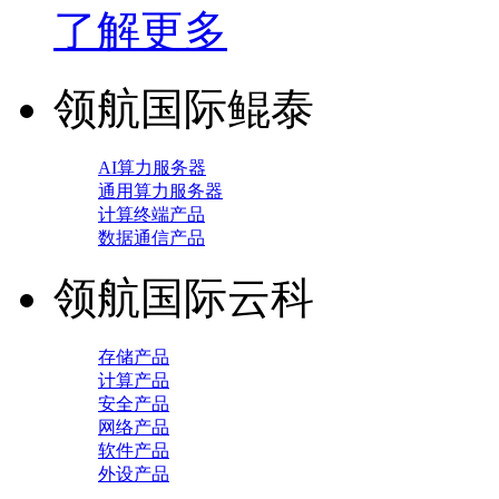
了解更多
领航国际鲲泰
AI算力服务器
通用算力服务器
计算终端产品
数据通信产品
领航国际云科
存储产品
计算产品
安全产品
网络产品
软件产品
外设产品