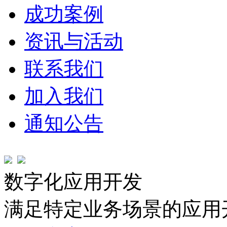
成功案例
资讯与活动
联系我们
加入我们
通知公告
数字化应用开发
满足特定业务场景的应用