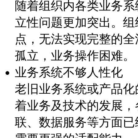
随着组织内各类业务系统
立性问题更加突出。组
点，无法实现完整的
孤立，业务操作困难。
业务系统不够人性化
老旧业务系统或产品化的
着业务及技术的发展
联、数据服务等方面