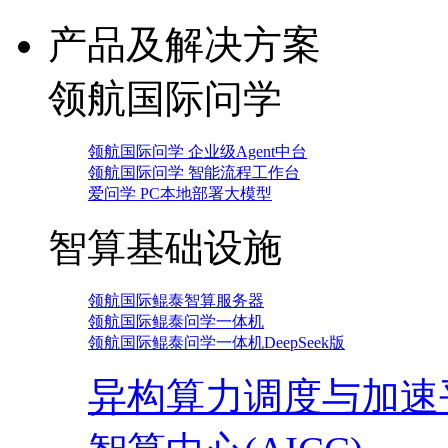
产品及解决方案
领航国际问学
领航国际问学 企业级Agent中台
领航国际问学 智能流程工作台
爱问学 PC本地部署大模型
智算基础设施
领航国际鲲泰智算服务器
领航国际鲲泰问学一体机
领航国际鲲泰问学一体机DeepSeek版
异构算力调度与加速