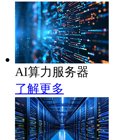
AI算力服务器
了解更多