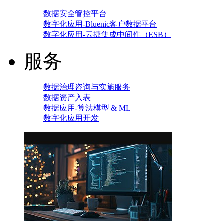
数据安全管控平台
数字化应用-Bluenic客户数据平台
数字化应用-云捷集成中间件（ESB）
服务
数据治理咨询与实施服务
数据资产入表
数据应用-算法模型 & ML
数字化应用开发