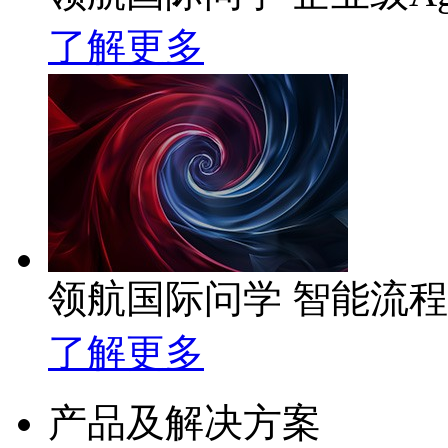
了解更多
领航国际问学 智能流
了解更多
产品及解决方案