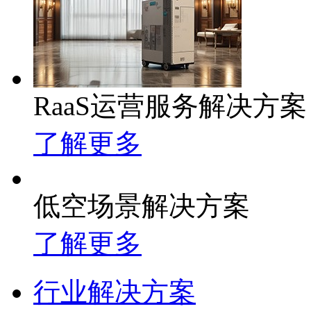
RaaS运营服务解决方案
了解更多
低空场景解决方案
了解更多
行业解决方案