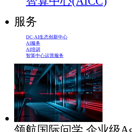
智算中心(AICC)
服务
DC·AI生态创新中心
AI服务
AI培训
智算中心运营服务
领航国际问学 企业级Ag