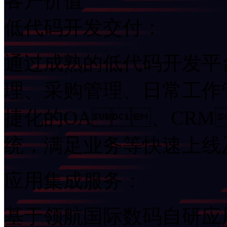
客户价值
低代码开发交付：
通过成熟的低代码开发平台
理、采购管理、日常
捷化的OA、CRM
统，满足业务等快速上
应用集成服务：
基于领航国际数码自研应用